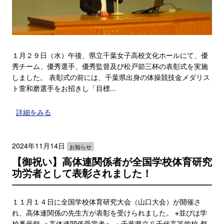
１月２９日（水）午後、県立千葉女子高校文化ホールにて、優
秀チーム、優秀選手、優秀監督及び松戸節三杯の表彰式を実施
しました。 表彰式の前には、千葉県出身の体操競技金メダリス
ト萱和磨選手をお招きし「目標...
詳細をみる
2024年11月14日
お知らせ
【御祝い】高体連関係者が全国学校体育研究
功労者として表彰されました！
１１月１４日に全国学校体育研究大会（山口大会）が開催さ
れ、高体連関係の先生方が表彰を受けられました。 ※並びは学
校番号順 ＜高体連関係受賞者＞ ・千葉県立八千代高等学校 都