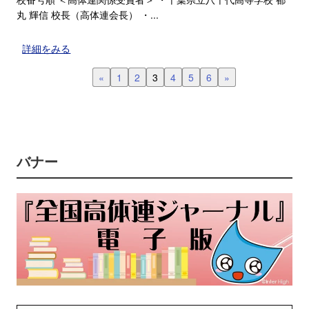
丸 輝信 校長（高体連会長） ・...
詳細をみる
«
1
2
3
4
5
6
»
バナー