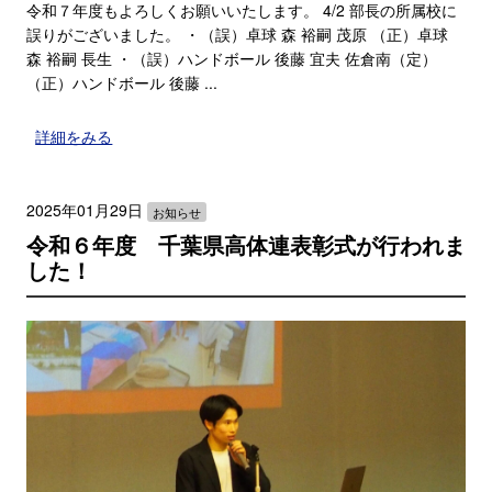
令和７年度もよろしくお願いいたします。 4/2 部長の所属校に
誤りがございました。 ・（誤）卓球 森 裕嗣 茂原 （正）卓球
森 裕嗣 長生 ・（誤）ハンドボール 後藤 宜夫 佐倉南（定）
（正）ハンドボール 後藤 ...
詳細をみる
2025年01月29日
お知らせ
令和６年度 千葉県高体連表彰式が行われま
した！