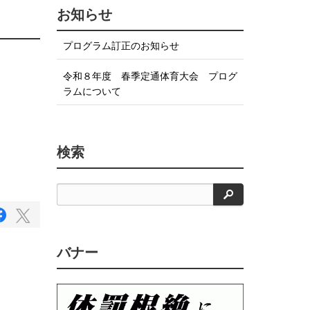
お知らせ
プログラム訂正のお知らせ
令和８年度 春季定通体育大会 プログ
ラムについて
検索
検
索
F
T
a
w
c
i
e
バナー
b
t
o
t
o
e
k
で
r