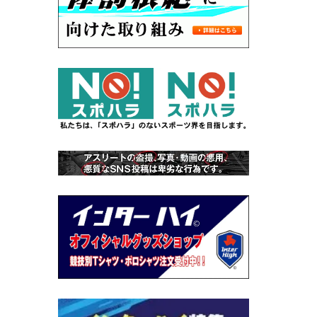
シ
で
ェ
ア
シ
す
ェ
る
ア
す
る