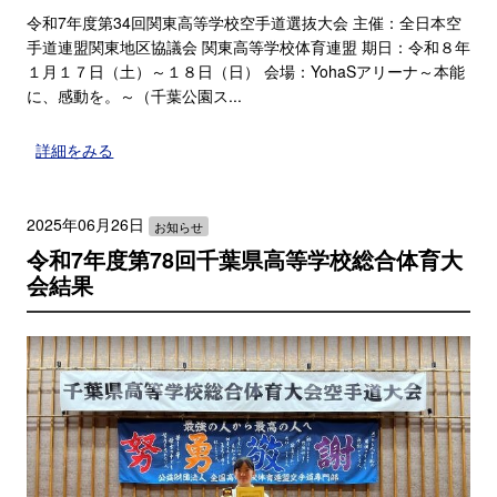
令和7年度第34回関東高等学校空手道選抜大会 主催：全日本空
手道連盟関東地区協議会 関東高等学校体育連盟 期日：令和８年
１月１７日（土）～１８日（日） 会場：YohaSアリーナ～本能
に、感動を。～（千葉公園ス...
詳細をみる
2025年06月26日
お知らせ
令和7年度第78回千葉県高等学校総合体育大
会結果