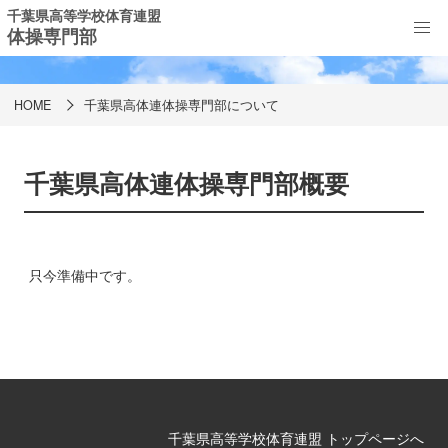
千葉県高等学校体育連盟
体操専門部
千葉県高体連体操専門部について
HOME
千葉県高体連体操専門部について
千葉県高体連体操専門部概要
只今準備中です。
千葉県高等学校体育連盟 トップページへ